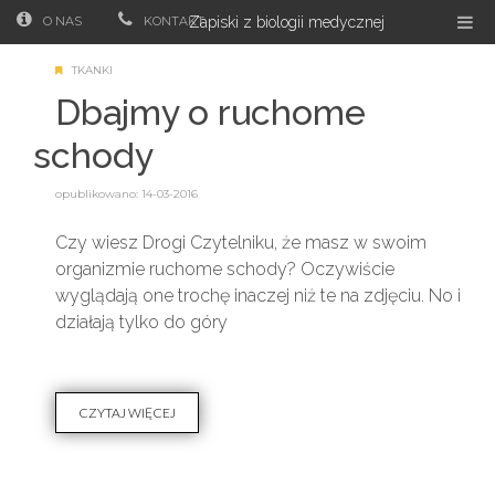
O NAS
KONTAKT
Zapiski z biologii medycznej
TKANKI
Dbajmy o ruchome
schody
opublikowano: 14-03-2016
Czy wiesz Drogi Czytelniku, że masz w swoim
organizmie ruchome schody? Oczywiście
wyglądają one trochę inaczej niż te na zdjęciu. No i
działają tylko do góry
CZYTAJ WIĘCEJ