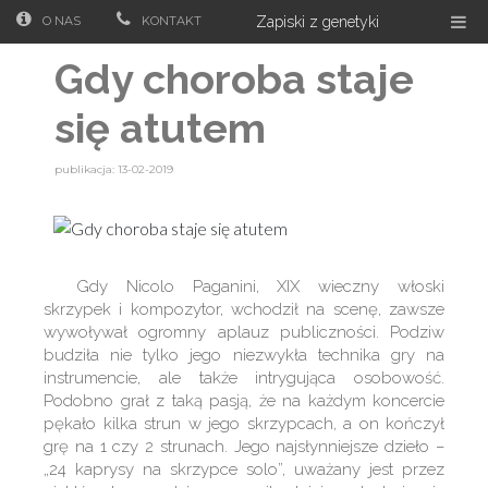
O NAS
KONTAKT
Zapiski z genetyki
Gdy choroba staje
się atutem
publikacja: 13-02-2019
Gdy Nicolo Paganini, XIX wieczny włoski
skrzypek i kompozytor, wchodził na scenę, zawsze
wywoływał ogromny aplauz publiczności. Podziw
budziła nie tylko jego niezwykła technika gry na
instrumencie, ale także intrygująca osobowość.
Podobno grał z taką pasją, że na każdym koncercie
pękało kilka strun w jego skrzypcach, a on kończył
grę na 1 czy 2 strunach. Jego najsłynniejsze dzieło –
„24 kaprysy na skrzypce solo”, uważany jest przez