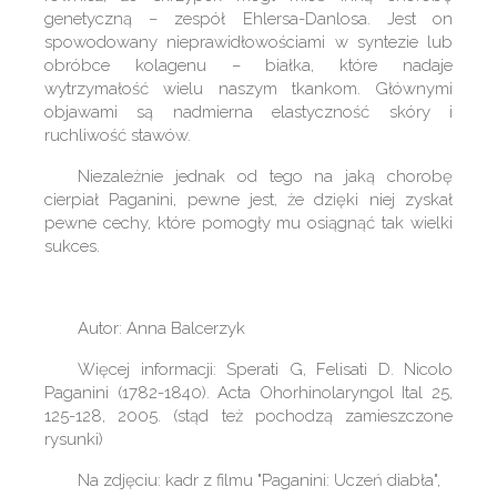
genetyczną – zespół Ehlersa-Danlosa. Jest on
spowodowany nieprawidłowościami w syntezie lub
obróbce kolagenu – białka, które nadaje
wytrzymałość wielu naszym tkankom. Głównymi
objawami są nadmierna elastyczność skóry i
ruchliwość stawów.
Niezależnie jednak od tego na jaką chorobę
cierpiał Paganini, pewne jest, że dzięki niej zyskał
pewne cechy, które pomogły mu osiągnąć tak wielki
sukces.
Autor: Anna Balcerzyk
Więcej informacji: Sperati G, Felisati D. Nicolo
Paganini (1782-1840). Acta Ohorhinolaryngol Ital 25,
125-128, 2005. (stąd też pochodzą zamieszczone
rysunki)
Na zdjęciu: kadr z filmu "Paganini: Uczeń diabła",