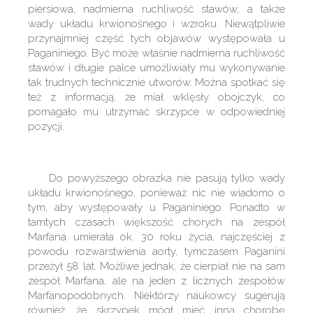
piersiowa, nadmierna ruchliwość stawów, a także
wady układu krwionośnego i wzroku. Niewątpliwie
przynajmniej część tych objawów występowała u
Paganiniego. Być może właśnie nadmierna ruchliwość
stawów i długie palce umożliwiały mu wykonywanie
tak trudnych technicznie utworów. Można spotkać się
też z informacją, że miał wklęsły obojczyk, co
pomagało mu utrzymać skrzypce w odpowiedniej
pozycji.
Do powyższego obrazka nie pasują tylko wady
układu krwionośnego, ponieważ nic nie wiadomo o
tym, aby występowały u Paganiniego. Ponadto w
tamtych czasach większość chorych na zespół
Marfana umierała ok. 30 roku życia, najczęściej z
powodu rozwarstwienia aorty, tymczasem Paganini
przeżył 58 lat. Możliwe jednak, że cierpiał nie na sam
zespół Marfana, ale na jeden z licznych zespołów
Marfanopodobnych. Niektórzy naukowcy sugerują
również, że skrzypek mógł mieć inną chorobę