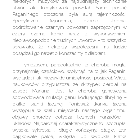
niektórych muzyków za najtrudniejszy technicznie
utwór jaki kiedykolwiek powstał. Sama postać
Paganiniego otoczona była aurą tajemniczości.
Specyficzna fizjonomia, czarne ubrania,
podróżowanie czarnym powozem zaprzężonym w
cztery czarne konie wraz z wykonywaniem
nieprawdopodobnie trudnych utworów – to wszystko
sprawiało, że niektórzy współcześni mu ludzie
posądzali go nawet o konszachty z diabłem.
Tymczasem, paradoksalnie, to choroba mogła,
przynajmniej częściowo, wpłynąć na to jak Paganini
wyglądał i jak niezwykłe umiejętności posiadał. Wielu
naukowców przypuszcza, ze skrzypek cierpiał na
zespół Marfana. Jest to choroba genetyczna
spowodowana mutacją genu kodującego fibrylinę –
białko tkanki łącznej. Ponieważ tkanka łączna
występuje w wielu miejscach naszego organizmu,
objawy choroby dotyczą licznych narządów i
układów. Najbardziej charakterystyczne to: szczupła,
wysoka sylwetka , długie kończyny, długie, tzw.
pająkowate palce, wklęsła lub wypukła klatka